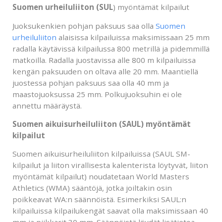
Suomen urheiluliiton (SUL
) myöntämät kilpailut
Juoksukenkien pohjan paksuus saa olla
Suomen
urheiluliiton
alaisissa kilpailuissa maksimissaan 25 mm
radalla käytävissä kilpailussa 800 metrillä ja pidemmillä
matkoilla. Radalla juostavissa alle 800 m kilpailuissa
kengän paksuuden on oltava alle 20 mm. Maantiellä
juostessa pohjan paksuus saa olla 40 mm ja
maastojuoksussa 25 mm. Polkujuoksuhin ei ole
annettu määräystä.
Suomen aikuisurheiluliiton (SAUL) myöntämät
kilpailut
Suomen aikuisurheiluliiton kilpailuissa (SAUL SM-
kilpailut ja liiton virallisesta kalenterista löytyvät, liiton
myöntämät kilpailut) noudatetaan World Masters
Athletics (WMA) sääntöjä, jotka joiltakin osin
poikkeavat WA:n säännöistä. Esimerkiksi SAUL:n
kilpailuissa kilpailukengät saavat olla maksimissaan 40