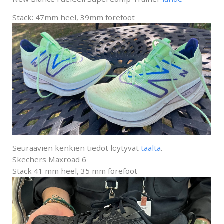
Stack:
47mm heel, 39mm forefoot
Seuraavien kenkien tiedot löytyvät
täältä
.
Skechers Maxroad 6
Stack
41 mm heel, 35 mm forefoot