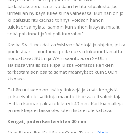
tarkastukseen, hänet voidaan hylätä kilpailusta. Jos
urheilijan hylkäys tulee siinä vaiheessa, kun hän on jo
kilpailusuorituksensa tehnyt, voidaan hänen
tuloksensa hylätä, samoin kun siihen liittyvät mitalit
sekä palkinnot ja/tai palkintorahat”.
Koska SAUL noudattaa WMA:n sääntöjä ja ohjeita, jotka
puolestaan – muutamia poikkeuksia lukuunottamatta –
noudattavat SUL:n ja WA:n sääntöjä, on SAUL:n
alaisissa virallisissa kilpailuissa voimassa kenkien
tarkastamisen osalta samat määräykset kuin SUL:n
kisoissa.
Tähän uutiseen on lisätty linkkejä ja kuvia kengistä,
jotka eivät ole sallittuja maantiekisoissa eli valmistaja
esittää kannanpaksuudeksi yli 40 mm. Kaikkia malleja
ja merkkejä ei tässä ole, joten lista ei ole kattava.
Kengät, joiden kanta ylitää 40 mm
New Blance FuelCell SuperComp Trainer
lähde