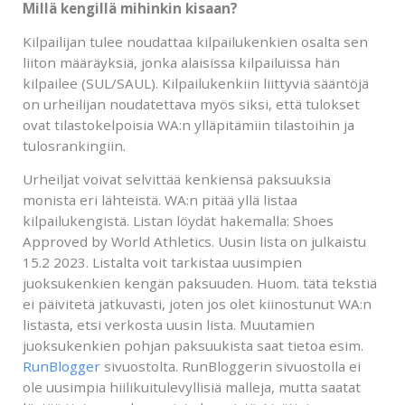
Millä kengillä mihinkin kisaan?
Kilpailijan tulee noudattaa kilpailukenkien osalta sen
liiton määräyksiä, jonka alaisissa kilpailuissa hän
kilpailee (SUL/SAUL). Kilpailukenkiin liittyviä sääntöjä
on urheilijan noudatettava myös siksi, että tulokset
ovat tilastokelpoisia WA:n ylläpitämiin tilastoihin ja
tulosrankingiin.
Urheiljat voivat selvittää kenkiensä paksuuksia
monista eri lähteistä. WA:n pitää yllä listaa
kilpailukengistä. Listan löydät hakemalla: Shoes
Approved by World Athletics. Uusin lista on julkaistu
15.2 2023. Listalta voit tarkistaa uusimpien
juoksukenkien kengän paksuuden. Huom. tätä tekstiä
ei päivitetä jatkuvasti, joten jos olet kiinostunut WA:n
listasta, etsi verkosta uusin lista. Muutamien
juoksukenkien pohjan paksuukista saat tietoa esim.
RunBlogger
sivuostolta. RunBloggerin sivuostolla ei
ole uusimpia hiilikuitulevyllisiä malleja, mutta saatat