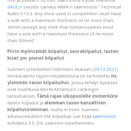
mm ja piikkarit 30 mm. Säännöistä löydät lisätietoa
SAUL:n
sivuilta. Lainaus WMA:n säännöistä ” Technical
Rules 5.13.3: Any shoe used in competition must have
a sole with a maximum thickness of no more than
40mm (except any shoe that containsspikes must
have a sole with a maximum thickness of no more
than 30mm)”.
Piirin myöntämät kilpailut, seurakilpailut, lasten
kisat ym. pienet kilpailut
Suomen urheiluliiton tidotteen mukaan (
29.12.2021
)
kenkäsääntö täysin noudatettuna on tarkoitettu
ns.
ylemmän tason kilpailuihin
, joissa tehdyt tulokset
ovat soveltuvia World Athleticsin rankingin
tarkoituksiin.
Tämä rajaa ulkopuolelle esimerkiksi
lasten kilpailut ja
alemman tason kansallisen
kilpailutoiminnan
, mutta ei esim. Suomen
aikuisureiluliiton SM-kilpailuja. Lue lisää
säännöistä
kohdasta 5.3.-5.6. säännön soveltaminen.