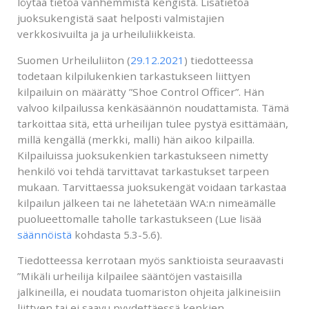
löytää tietoa vanhemmista kengistä. Lisätietoa
juoksukengistä saat helposti valmistajien
verkkosivuilta ja ja urheiluliikkeista.
Suomen Urheiluliiton (
29.12.2021
) tiedotteessa
todetaan kilpilukenkien tarkastukseen liittyen
kilpailuin on määrätty ”Shoe Control Officer”. Hän
valvoo kilpailussa kenkäsäännön noudattamista. Tämä
tarkoittaa sitä, että urheilijan tulee pystyä esittämään,
millä kengällä (merkki, malli) hän aikoo kilpailla.
Kilpailuissa juoksukenkien tarkastukseen nimetty
henkilö voi tehdä tarvittavat tarkastukset tarpeen
mukaan. Tarvittaessa juoksukengät voidaan tarkastaa
kilpailun jälkeen tai ne lähetetään WA:n nimeämälle
puolueettomalle taholle tarkastukseen (Lue lisää
säännöistä
kohdasta 5.3-5.6).
Tiedotteessa kerrotaan myös sanktioista seuraavasti
”Mikäli urheilija kilpailee sääntöjen vastaisilla
jalkineilla, ei noudata tuomariston ohjeita jalkineisiin
liittyen tai ei saavu pyydettäessä kenkien