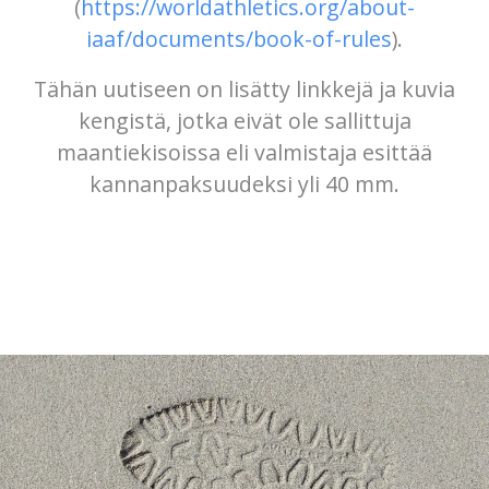
(
https://worldathletics.org/about-
iaaf/documents/book-of-rules
).
Tähän uutiseen on lisätty linkkejä ja kuvia
kengistä, jotka eivät ole sallittuja
maantiekisoissa eli valmistaja esittää
kannanpaksuudeksi yli 40 mm.