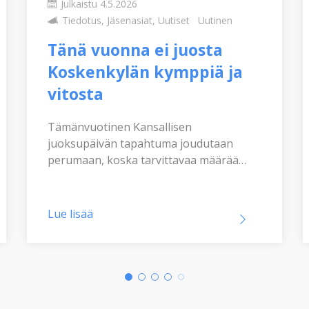
Julkaistu 4.5.2026
Tiedotus, Jäsenasiat, Uutiset
Uutinen
Tänä vuonna ei juosta
Koskenkylän kymppiä ja
vitosta
Tämänvuotinen Kansallisen
juoksupäivän tapahtuma joudutaan
perumaan, koska tarvittavaa määrää
talkoolaisia ei saatu kokoon.
Lue lisää