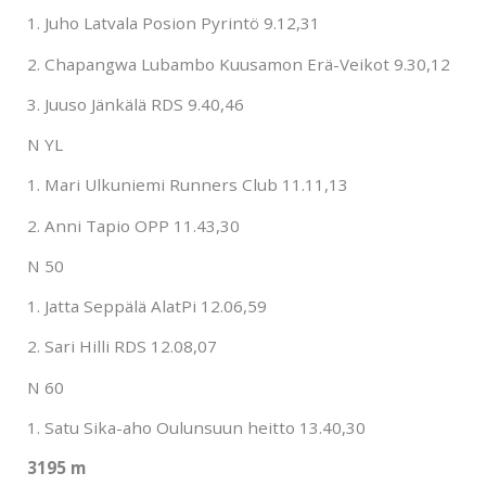
1. Juho Latvala Posion Pyrintö 9.12,31
2. Chapangwa Lubambo
Kuusamon Erä-Veikot
9.30,12
3. Juuso Jänkälä RDS 9.40,46
N YL
1. Mari Ulkuniemi Runners Club 11.11,13
2. Anni Tapio OPP 11.43,30
N 50
1. Jatta Seppälä AlatPi 12.06,59
2. Sari Hilli RDS 12.08,07
N 60
1. Satu Sika-aho Oulunsuun heitto 13.40,30
3195 m