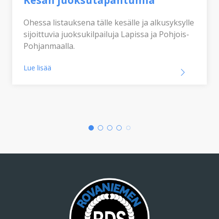
Ohessa listauksena tälle kesälle ja alkusyksylle
sijoittuvia juoksukilpailuja Lapissa ja Pohjois-
Pohjanmaalla.
Lue lisää