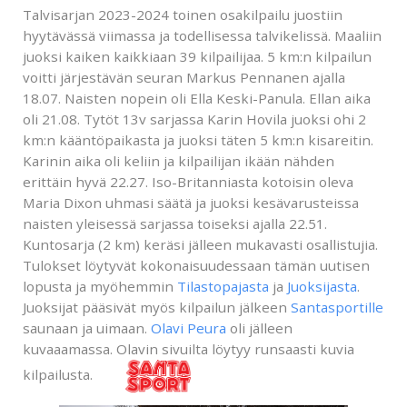
Talvisarjan 2023-2024 toinen osakilpailu juostiin
hyytävässä viimassa ja todellisessa talvikelissä. Maaliin
juoksi kaiken kaikkiaan 39 kilpailijaa. 5 km:n kilpailun
voitti järjestävän seuran Markus Pennanen ajalla
18.07. Naisten nopein oli Ella Keski-Panula. Ellan aika
oli 21.08. Tytöt 13v sarjassa Karin Hovila juoksi ohi 2
km:n kääntöpaikasta ja juoksi täten 5 km:n kisareitin.
Karinin aika oli keliin ja kilpailijan ikään nähden
erittäin hyvä 22.27. Iso-Britanniasta kotoisin oleva
Maria Dixon uhmasi säätä ja juoksi kesävarusteissa
naisten yleisessä sarjassa toiseksi ajalla 22.51.
Kuntosarja (2 km) keräsi jälleen mukavasti osallistujia.
Tulokset löytyvät kokonaisuudessaan tämän uutisen
lopusta ja myöhemmin
Tilastopajasta
ja
Juoksijasta
.
Juoksijat pääsivät myös kilpailun jälkeen
Santasportille
saunaan ja uimaan.
Olavi Peura
oli jälleen
kuvaaamassa. Olavin sivuilta löytyy runsaasti kuvia
kilpailusta.