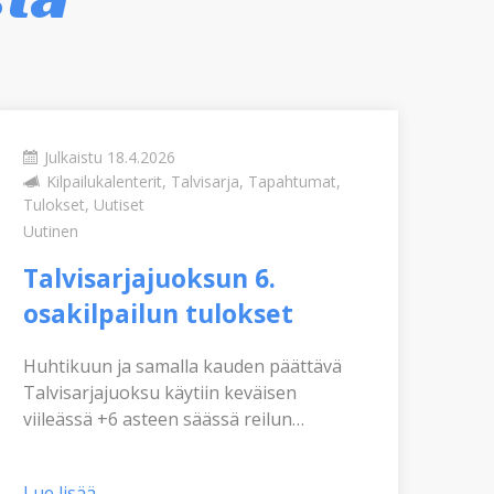
Julkaistu 18.4.2026
J
Kilpailukalenterit, Talvisarja, Tapahtumat,
Tulokset, Uutiset
Uut
Uutinen
Ta
Talvisarjajuoksun 6.
os
osakilpailun tulokset
Tal
Huhtikuun ja samalla kauden päättävä
käy
Talvisarjajuoksu käytiin keväisen
The
viileässä +6 asteen säässä reilun
wil
neljänkymmenen osallistujan voimin.
202
Lue lisää
Lue