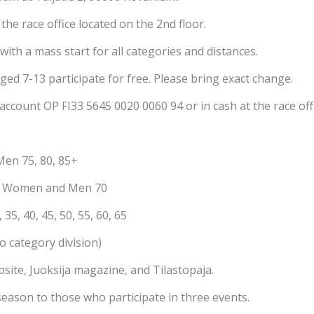
he race office located on the 2nd floor.
with a mass start for all categories and distances.
ged 7-13 participate for free. Please bring exact change.
account OP FI33 5645 0020 0060 94 or in cash at the race offi
en 75, 80, 85+
nd Women and Men 70
5, 40, 45, 50, 55, 60, 65
no category division)
bsite, Juoksija magazine, and Tilastopaja.
eason to those who participate in three events.