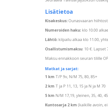
Lisätietoa
Kisakeskus
:
Ounasvaaran hiihtosta
Numeroiden haku:
klo 10.00 alka
Lähtö:
kilpailu alkaa klo 11.00, yht
Osallistumismaksu
: 10 €. Lapse
Maksu ennakkoon seuran tilille OP 
Matkat ja sarjat:
1 km
T/P 9v, N/M 75, 80, 85+
2 km
T ja P 11, 13, 15 ja N ja M 70
5 km
N/M 17,19, yleinen, 35, 40, 45,
Kuntosarja 2 km
(kaikille avoin, e