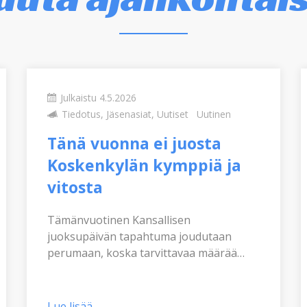
Julkaistu 4.5.2026
Tiedotus, Jäsenasiat, Uutiset
Uutinen
Tänä vuonna ei juosta
Koskenkylän kymppiä ja
vitosta
Tämänvuotinen Kansallisen
juoksupäivän tapahtuma joudutaan
perumaan, koska tarvittavaa määrää
talkoolaisia ei saatu kokoon.
Lue lisää