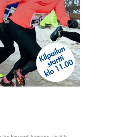
län kevyenliikenteen väylällä.