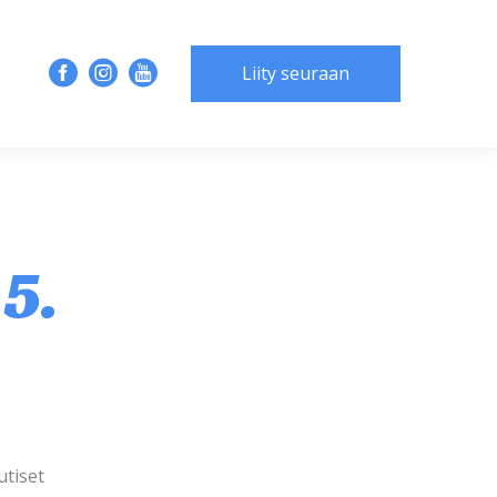
Liity seuraan
5.
utiset