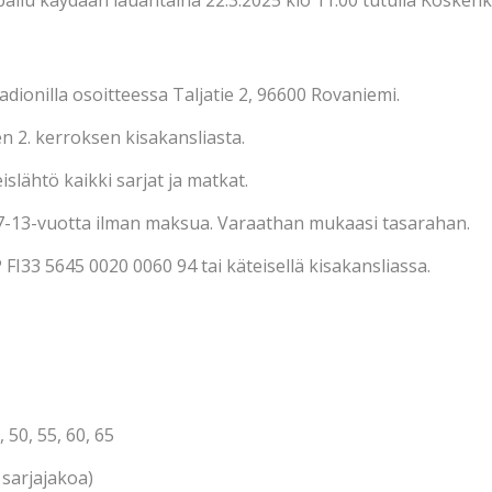
dionilla osoitteessa
Taljatie 2, 96600 Rovaniemi.
en 2. kerroksen kisakansliasta.
eislähtö kaikki sarjat ja matkat.
t 7-13-vuotta ilman maksua. Varaathan mukaasi tasarahan.
FI33 5645 0020 0060 94 tai käteisellä kisakansliassa.
 50, 55, 60, 65
i sarjajakoa)