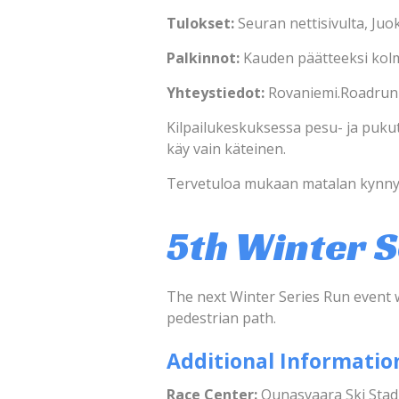
Tulokset:
Seuran nettisivulta, Juok
Palkinnot:
Kauden päätteeksi kolme
Yhteystiedot:
Rovaniemi.Roadrunn
Kilpailukeskuksessa pesu- ja pukuti
käy vain käteinen.
Tervetuloa mukaan matalan kynn
5th Winter 
The next Winter Series Run event w
pedestrian path.
Additional Informatio
Race Center:
Ounasvaara Ski Stadi