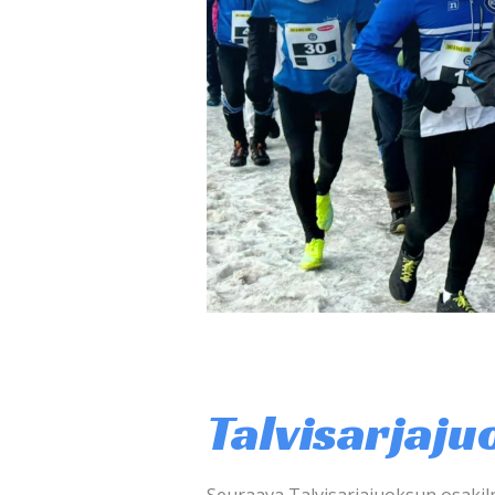
Talvisarjaju
Seuraava Talvisarjajuoksun osakilp