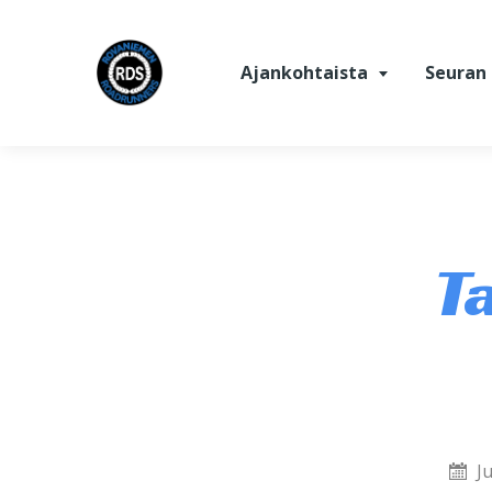
Siirry sisältöön
Ajankohtaista
Seuran 
T
J