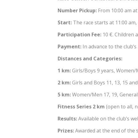
Number Pickup:
From 10:00 am at t
Start:
The race starts at 11:00 am, 
Participation Fee:
10 €. Children a
Payment:
In advance to the club’s 
Distances and Categories:
1 km:
Girls/Boys 9 years, Women/M
2 km:
Girls and Boys 11, 13, 15 a
5 km:
Women/Men 17, 19, General, 3
Fitness Series 2 km
(open to all, 
Results:
Available on the club’s we
Prizes:
Awarded at the end of the s