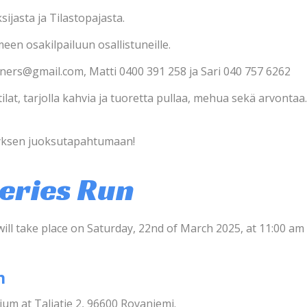
sijasta ja Tilastopajasta.
en osakilpailuun osallistuneille.
ers@gmail.com, Matti 0400 391 258 ja Sari 040 757 6262
lat, tarjolla kahvia ja tuoretta pullaa, mehua sekä arvontaa.
yksen juoksutapahtumaan!
Series Run
ill take place on Saturday, 22nd of March 2025, at 11:00 am
n
um at Taljatie 2, 96600 Rovaniemi.