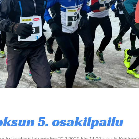
oksun 5. osakilpailu
ailu käydään lauantaina 22.3.2025 klo 11.00 tutulla Koskenky