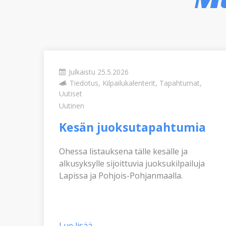
Julkaistu 25.5.2026
Tiedotus, Kilpailukalenterit, Tapahtumat,
Uutiset
n
Uutinen
Kesän juoksutapahtumia
Ohessa listauksena tälle kesälle ja
alkusyksylle sijoittuvia juoksukilpailuja
Lapissa ja Pohjois-Pohjanmaalla.
Lue lisää