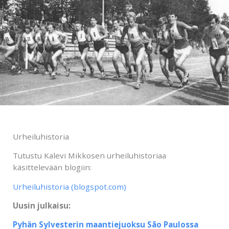
Urheiluhistoria
Tutustu Kalevi Mikkosen urheiluhistoriaa
käsittelevään blogiin:
Urheiluhistoria (blogspot.com)
Uusin julkaisu:
Pyhän Sylvesterin maantiejuoksu São Paulossa