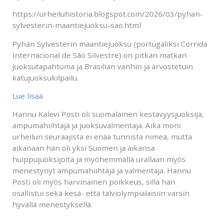
https://urheiluhistoria.blogspot.com/2026/03/pyhan-
sylvesterin-maantiejuoksu-sao.html
Pyhän Sylvesterin maantiejuoksu (portugaliksi Corrida
Internacional de São Silvestre) on pitkän matkan
juoksutapahtuma ja Brasilian vanhin ja arvostetuin
katujuoksukilpailu.
Lue lisää
Hannu Kalevi Posti oli suomalainen kestävyysjuoksija,
ampumahiihtäjä ja juoksuvalmentaja. Aika moni
urheilun seuraajista ei enää tunnista nimeä, mutta
aikanaan hän oli yksi Suomen ja aikansa
huippujuoksijoita ja myöhemmällä urallaan myös
menestynyt ampumahiihtäjä ja valmentaja. Hannu
Posti oli myös harvinainen poikkeus, sillä hän
osallistui sekä kesä- että talviolympialaisiin varsin
hyvällä menestyksellä.