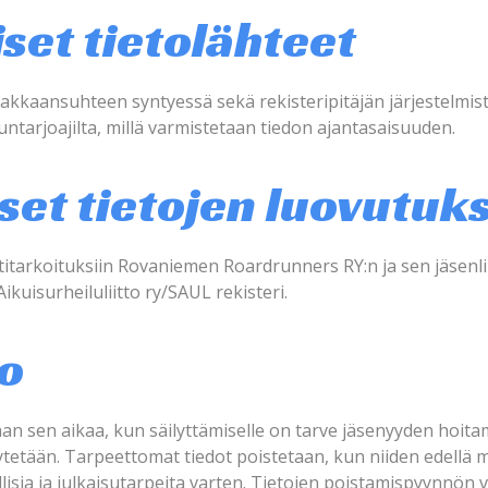
et tietolähteet
siakkaansuhteen syntyessä sekä rekisteripitäjän järjestelmis
untarjoajilta, millä varmistetaan tiedon ajantasaisuuden.
et tietojen luovutuk
ntitarkoituksiin Rovaniemen Roardrunners RY:n ja sen jäsenl
ikuisurheiluliitto ry/SAUL rekisteri.
to
taan sen aikaa, kun säilyttämiselle on tarve jäsenyyden hoita
ytetään. Tarpeettomat tiedot poistetaan, kun niiden edellä mä
ollisia ja julkaisutarpeita varten. Tietojen poistamispyynnön 