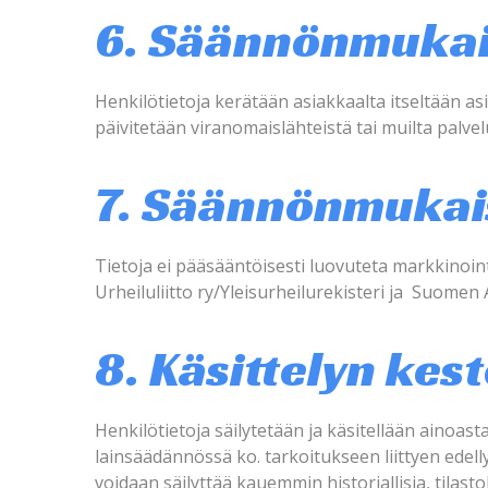
6. Säännönmukais
Henkilötietoja kerätään asiakkaalta itseltään a
päivitetään viranomaislähteistä tai muilta palvel
7. Säännönmukais
Tietoja ei pääsääntöisesti luovuteta markkinoi
Urheiluliitto ry/Yleisurheilurekisteri ja Suomen A
8. Käsittelyn kes
Henkilötietoja säilytetään ja käsitellään ainoas
lainsäädännössä ko. tarkoitukseen liittyen edell
voidaan säilyttää kauemmin historiallisia, tilast