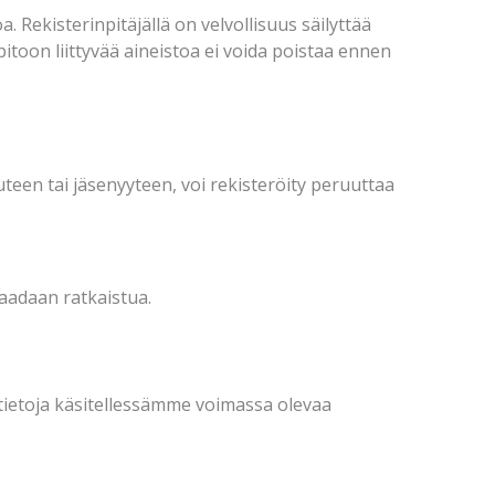
. Rekisterinpitäjällä on velvollisuus säilyttää
pitoon liittyvää aineistoa ei voida poistaa ennen
teen tai jäsenyyteen, voi rekisteröity peruuttaa
saadaan ratkaistua.
ötietoja käsitellessämme voimassa olevaa