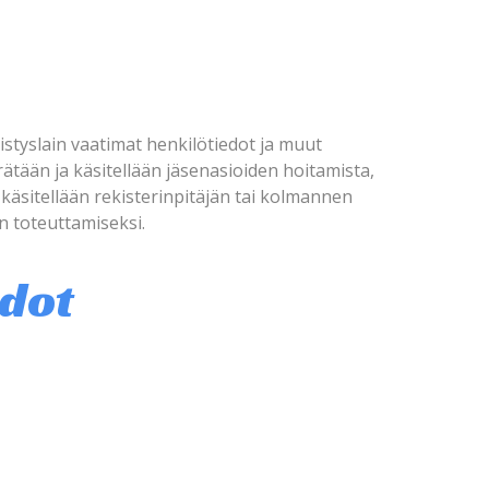
styslain vaatimat henkilötiedot ja muut
erätään ja käsitellään jäsenasioiden hoitamista,
 käsitellään rekisterinpitäjän tai kolmannen
n toteuttamiseksi.
edot