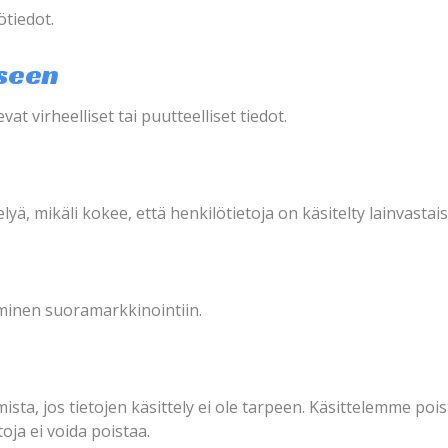
ötiedot.
iseen
t virheelliset tai puutteelliset tiedot.
lyä, mikäli kokee, että henkilötietoja on käsitelty lainvastais
äminen suoramarkkinointiin.
mista, jos tietojen käsittely ei ole tarpeen. Käsittelemme p
oja ei voida poistaa.