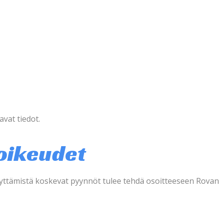
avat tiedot.
 oikeudet
 käyttämistä koskevat pyynnöt tulee tehdä osoitteeseen Ro