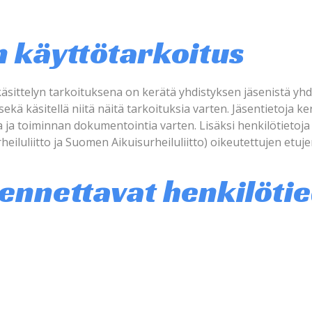
n käyttötarkoitus
ittelyn tarkoituksena on kerätä yhdistyksen jäsenistä yhdi
sekä käsitellä niitä näitä tarkoituksia varten. Jäsentietoja k
ia ja toiminnan dokumentointia varten. Lisäksi henkilötietoja
iluliitto ja Suomen Aikuisurheiluliitto) oikeutettujen etuje
llennettavat henkilöti