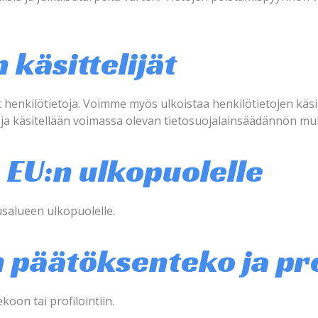
 käsittelijät
t henkilötietoja. Voimme myös ulkoistaa henkilötietojen käsit
oja käsitellään voimassa olevan tietosuojalainsäädännön muk
o EU:n ulkopuolelle
usalueen ulkopuolelle.
 päätöksenteko ja pro
on tai profilointiin.