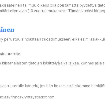
lakisääteinen tai muu oikeus olla poistamatta pyydettyä tietoa
) määritellyn ajan (10 vuotta) mukaisesti. Tämän vuoksi kirjan
inen
tely perustuu ainoastaan suostumukseen, eikä esim. asiakkuu
altuutetulle
 kiistanalaisten tietojen käsittelyä siksi aikaa, kunnes asia 
ojavaltuutetulle kantelu, jos hän kokee, että rikomme henkil
ja.fi/fi/index/yhteystiedot.html