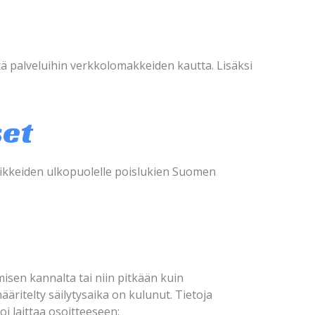
tä palveluihin verkkolomakkeiden kautta. Lisäksi
set
iikkeiden ulkopuolelle poislukien Suomen
misen kannalta tai niin pitkään kuin
äritelty säilytysaika on kulunut. Tietoja
voi laittaa osoitteeseen: